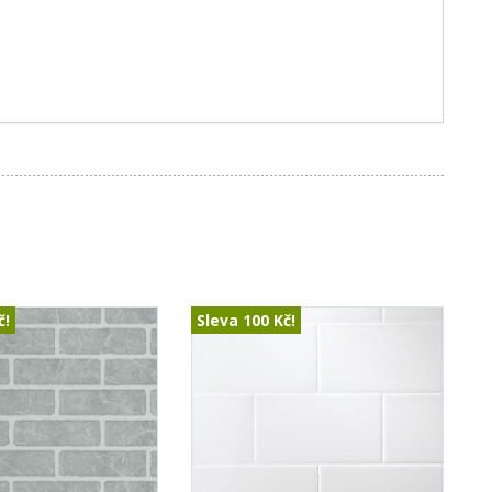
č
!
Sleva
100 Kč
!