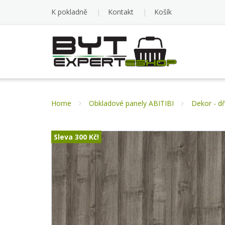
K pokladně
Kontakt
Košík
Home
Obkladové panely ABITIBI
Dekor - d
Sleva
300 Kč
!